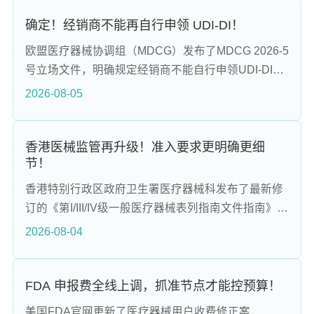
版指南强调人因合规的重要性，覆盖产品设计、验证
测试到上市后变更的全生命周期。FDA的监管逻辑认
确定！经销商不能再自行申领 UDI-DI！
为绝大多数使用错误源于用户界面设计不合理，因此
欧盟医疗器械协调组（MDCG）发布了MDCG 2026-5
指南要求通过人因工程流程识别和控制使用相关危
号立场文件，明确规定经销商不能自行申领UDI-DI，
害，并通过验证测试确认风险可控。
划清了制造商与经销商在UDI体系中的责任边界。文
2026-08-05
件指出，UDI系统的合规义务主体为制造商，只有制
造商可以为其产品分配和维护唯一标识UDI，并将其
加施在产品或包装上。这一规定纠正了行业内长期存
香港医械监管再升级！准入要求更明确更细
节！
在的误区，即经销商可以自行承担UDI分配工作。
香港特别行政区政府卫生署医疗器械科发布了最新修
订的《第I/III/IV级一般医疗器械表列指南文件指南》和
《第B/C/D级体外诊断医疗器械表列指南》，将于
2026-08-04
2026年7月31日生效。这些指南是香港医疗器械行政
管理制度的核心文件，涵盖反贿赂合规、公立医院采
购、软件与AI器械监管等多个方面，对中高风险医疗
FDA 申报费全线上调，抓准节点才能控预算！
器械企业进入香港市场有直接影响。修订的亮点包括
美国FDA官网更新了医疗器械用户收费修正案