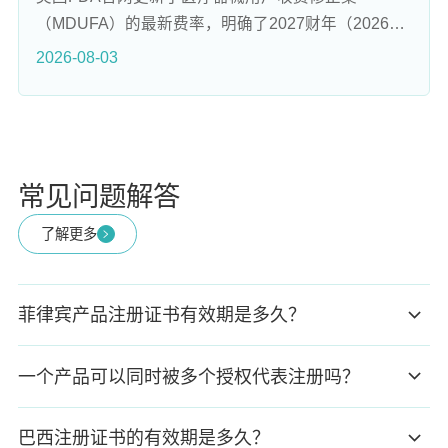
首次增设反贿赂专节，要求申请人及其相关人员遵守
（MDUFA）的最新费率，明确了2027财年（2026年
《防止贿赂条例》，以及新增医管局采购专项规则，
10月1日至2027年9月30日）全品类申报费和机构注
2026-08-03
完善追溯链条。
册费的标准。现行的MDUFA V将于2027年9月30日到
期，而新版MDUFA VI（2028-2032财年）已达成原
则性共识，未来费率将迎来调整。MDUFA是FDA医
疗器械审评体系的核心资金法案，每五年更新一次。
2027财年是MDUFA V框架下的最后一个财年，所有
常见问题解答
收费项目将同步涨价。
了解更多
菲律宾产品注册证书有效期是多久？
一个产品可以同时被多个授权代表注册吗？
巴西注册证书的有效期是多久？