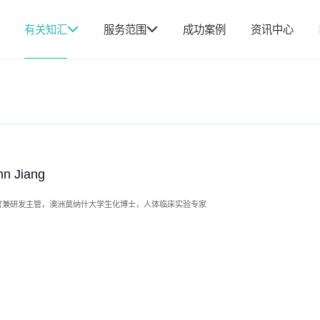
有关知汇
服务范围
成功案例
资讯中心
hn Jiang
官兼研发主管，澳洲莫纳什大学生化博士，人体临床实验专家