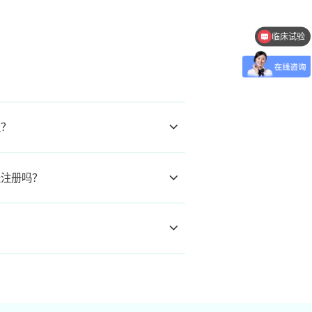
临床试验
久？
表注册吗？