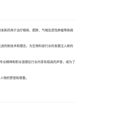
多项研发新药用于治疗眼疾、肥胖、气喘及恶性肿瘤等疾病
用最先进的新技术和理念，为生物科技行业的发展注入新的
。他的专业精神和职业道德在行业内享有极高的声誉，成为了
要人物的赞誉和尊重。