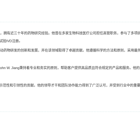
兼研发主管，拥有近三十年的药物研究经验。他曾在多家生物科技医疗公司担任高管职务，参与了
验IVD注册。
g致力于推动药物研发的创新和发展，并在该领域取得了卓越贡献。他遵循科学的方法和原则，采
ohn W. Jiang秉持着专业和务实的原则，帮助客户提供高品质且符合规定的产品和服务
示范性和引领性的贡献。他的领导才干和团队协作能力得到了广泛认可，并受到行业中的重