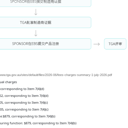
/www.tga.gov.au/sites/default/files/2026-06/fees-charges-summary-1-july-2026.pdf
ual charges
corresponding to Item 7(4)(d)
662, corresponding to Item 7(4)(d)
305, corresponding to Item 7(4)(c)
305, corresponding to Item 7(4)(c)
ile:$879, corresponding to Item 7(4)(b)
suring function: $879, corresponding to Item 7(4)(b)