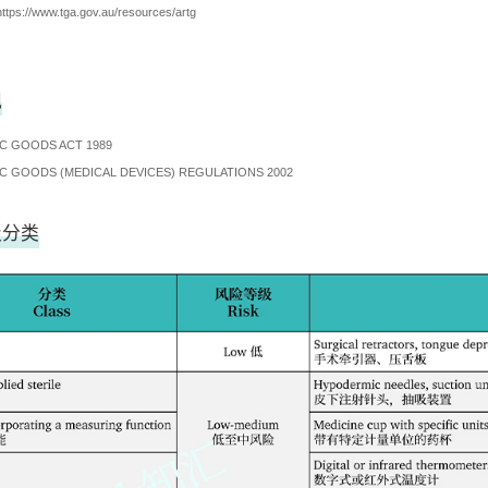
https://www.tga.gov.au/resources/artg
规
C GOODS ACT 1989
C GOODS (MEDICAL DEVICES) REGULATIONS 2002
级分类