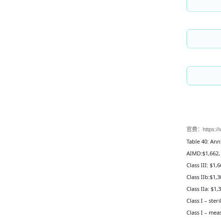
官费：
https:/
Table 40: Ann
AIMD:$1,662, 
Class III: $1,
Class IIb:$1,
Class IIa: $1,
Class I – ster
Class I – mea