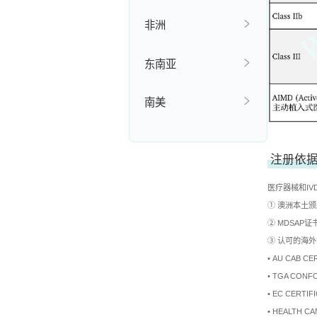
非洲
东南亚
南美
注册依
医疗器械和I
① 澳洲本土颁
② MDSAP证书 
③ 认可的海
• AU CAB CE
• TGA CONF
• EC CERTIF
• HEALTH CA