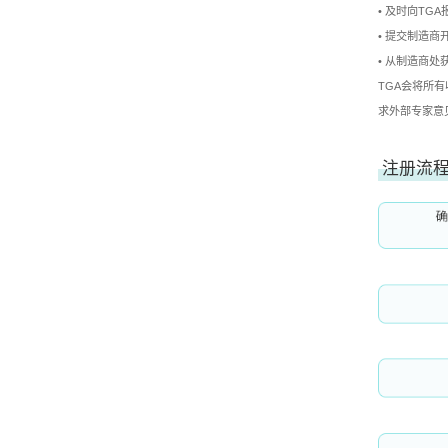
• 及时向T
• 提交制造
• 从制造商
TGA会将所
求外部专家意
注册流