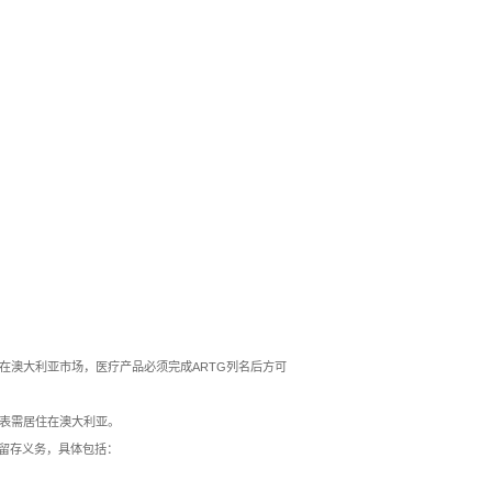
在澳大利亚市场，医疗产品必须完成ARTG列名后方可
代表需居住在澳大利亚。
料留存义务，具体包括：