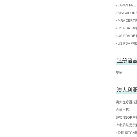
• JAPAN PRE
• SINGAPORE
• MRA CERTI
• US FDA 51
• US FDA D
• US FDA P
注册语
英语
澳大利亚
澳洲医疗器械
合法出售。
SPONSO
上市后法定责
• 及时向TG