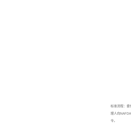
标准流程：委
理人向NAF
令。