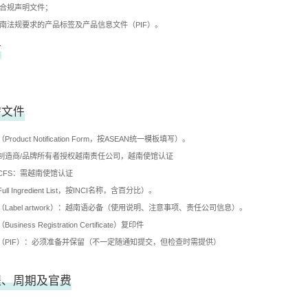
品合规声明文件；
越南法规要求的产品标签及产品信息文件（PIF）。
言
需文件
oduct Notification Form，按ASEAN统一模板填写）。
：制造商/品牌所有者授权越南责任公司，越南使馆认证
CFS：需越南使馆认证
l Ingredient List，按INCI名称，含百分比）。
Label artwork）：越南语必备（使用说明、注意事项、责任公司信息）。
ness Registration Certificate）复印件
（PIF）：必须准备并保留（不一定随通知提交，但检查时需提供）
程、周期及官费