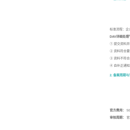
标准流程：企
DAV详细处理
① 提交资料并
② 资料符合
③ 资料不符
④ 自补正通
2. 备案周期
官方费用：
5
审核周期：
官