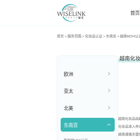
首页
首页
>
服务范围
>
化妆品认证
>
东南亚
>
越南MOH认
越南化
欧洲
亚太
北美
越南化妆品由越南卫
东南亚
化妆品准入申
越南遵循东盟