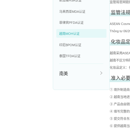
新加坡HSA认证
监管局官网链接
马来西亚MDA认证
监管法
菲律宾PFDA认证
ASEAN Cosmet
Thông tư 06/2
越南MOH认证
化妆品
印尼BPOM认证
越南采用ASE
泰国TFDA认证
越南不区分特
化妆品定义：
南美
准入必
① 境外制造
② 越南当地
③ 产品自由
④ 填写完整
⑤ 提交符合
⑥ 提供越南