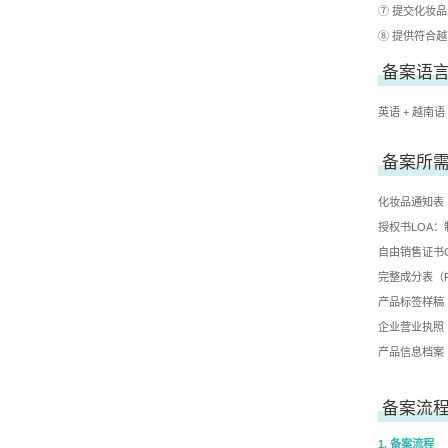
⑦ 提交化妆
⑧ 提供符合
备案语
英语 + 越南语
备案所
化妆品通知表（Pr
授权书LOA
自由销售证书
完整成分表（Ful
产品标签样稿（
企业营业执照（Busi
产品信息档案
备案流
1. 备案流程