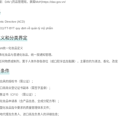
：DAV (药品管理局，隶属MoH)
https://dav.gov.vn/
规
ic Directive (ACD)
011/TT-BYT quy định về quản lý mỹ phẩm
定义和分类界定
AN统一化妆品定义
殊化妆品与普通化妆品，统一按通知管理。
任何物质或制剂，置于人体外部各部位（或口腔牙齿及黏膜），主要目的为清洁、香化、改变
要条件
商出具的授权书（需公证）；
进口商商业登记证书副本（需签字盖章）；
销售证书（CFS）（需公证）；
的化妆品申请表（含产品信息、全成分配方等）；
东盟化妆品指令要求的质量管理体系文件；
当地代理及负责人、进口商及负责人的详细信息；