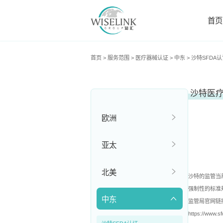
首页
首页
>
服务范围
>
医疗器械认证
>
中东
>
沙特SFDA认
沙特医
欧洲
亚太
北美
沙特的监管当局
强制性的标准
中东
监管局官网链
https://www.sf