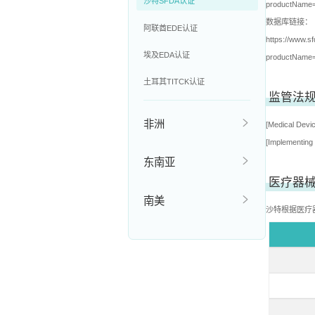
沙特SFDA认证
productName=
数据库链接：
阿联酋EDE认证
https://www.sf
埃及EDA认证
productName=
土耳其TITCK认证
监管法
非洲
[Medical D
[Implementi
东南亚
医疗器械
南美
沙特根据医疗