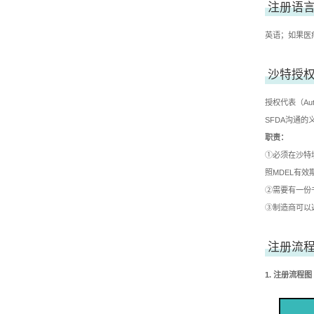
注册语
英语；如果医
沙特授
授权代表（Au
SFDA沟通的
职责：
①必须在沙特
照MDEL有效
②需要有一份
③制造商可以
注册流
1. 注册流程图