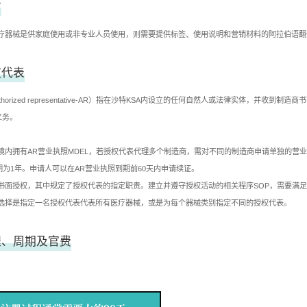
言
疗器械是供家庭使用或非专业人员使用，则需要提供标签、使用说明和营销材料的阿拉伯语翻
权代表
thorized representative-AR）指在沙特KSA内设立的任何自然人或法律实体，并收
义务。
境内拥有AR营业执照MDEL，若授权代表代理多个制造商，需对不同的制造商申请单独的营业执
期为1年。申请人可以在AR营业执照到期前60天内申请续证。
书面授权，其中规定了授权代表的指定职责。建立并遵守授权活动的相关程序SOP，需要满
选择是指定一名授权代表代表所有医疗器械，或是为每个器械类别指定不同的授权代表。
程、周期及官费