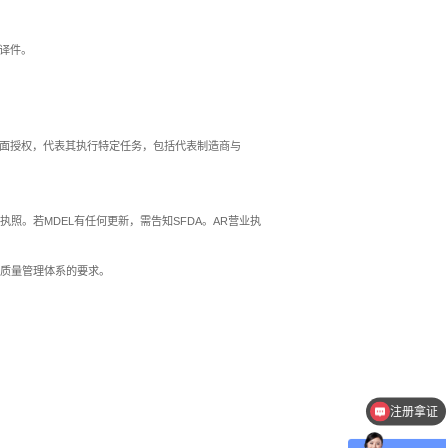
译件。
到制造商书面授权，代表其执行特定任务，包括代表制造商与
照。若MDEL有任何更新，需告知SFDA。AR营业执
足质量管理体系的要求。
注册拿证
临床试验