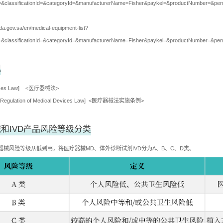
&classificationId=&categoryId=&manufacturerName=Fisher&paykel=&productNumber=
da.gov.sa/en/medical-equipment-list?
&classificationId=&categoryId=&manufacturerName=Fisher&paykel=&productNumber=
规
evices Law] <医疗器械法>
ng Regulation of Medical Devices Law] <医疗器械法实施条例>
和IVD产品风险等级分类
器械风险等级从低到高，将医疗器械MD、体外诊断试剂IVD分为A、B、C、D类。