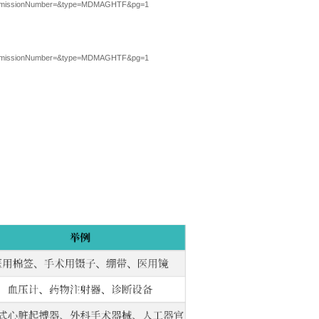
&permissionNumber=&type=MDMAGHTF&pg=1
&permissionNumber=&type=MDMAGHTF&pg=1