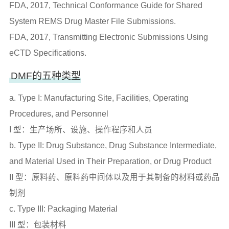
FDA, 2017, Technical Conformance Guide for Shared
System REMS Drug Master File Submissions.
FDA, 2017, Transmitting Electronic Submissions Using
eCTD Specifications.
DMF的五种类型
a. Type I: Manufacturing Site, Facilities, Operating
Procedures, and Personnel
I 型：生产场所、设施、操作程序和人员
b. Type II: Drug Substance, Drug Substance Intermediate,
and Material Used in Their Preparation, or Drug Product
II 型：原料药、原料药中间体以及用于其制备的材料或药品
制剂
c. Type III: Packaging Material
III 型：包装材料