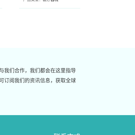
与我们合作，我们都会在这里指导
可订阅我们的资讯信息，获取全球