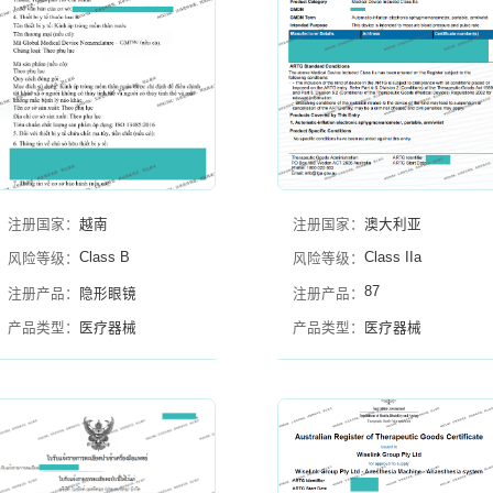
注册国家：
越南
注册国家：
澳大利亚
Class B
Class IIa
风险等级：
风险等级：
87
注册产品：
隐形眼镜
注册产品：
产品类型：
医疗器械
产品类型：
医疗器械