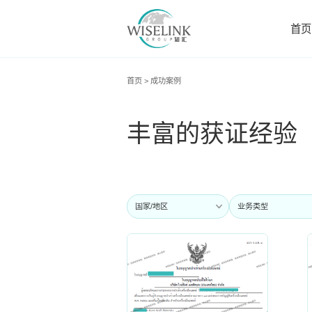
首页
首页
>
成功案例
丰富的获证经验
国家/地区
业务类型