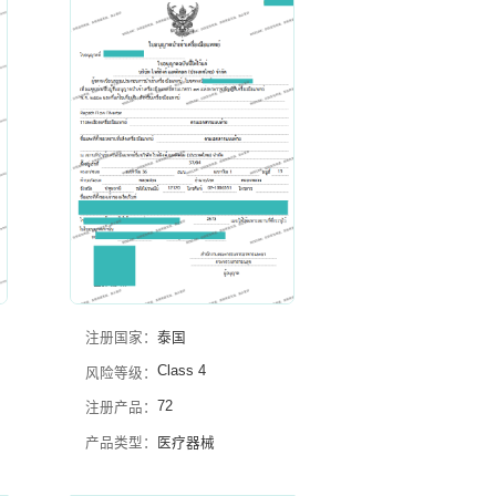
注册国家：
泰国
Class 4
风险等级：
72
注册产品：
产品类型：
医疗器械