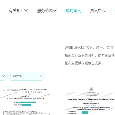
有关知汇
服务范围
成功案例
资讯中心
WISELINK以 “及时、精准、
指南及行业趋势分析，助力企业快
化布局提供权威信息支撑。
注册产品