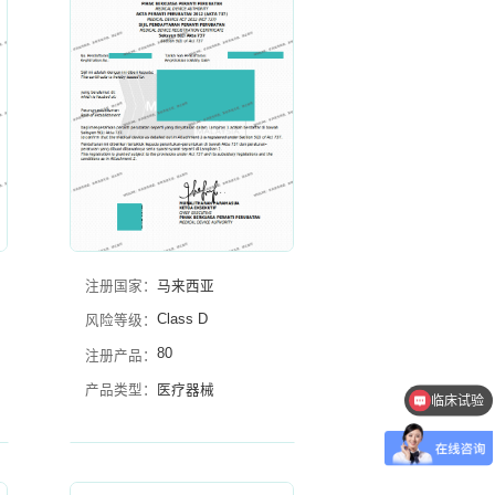
注册国家：
马来西亚
Class D
风险等级：
80
注册产品：
产品类型：
医疗器械
临床试验
报价周期表