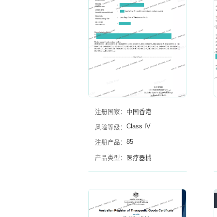
注册国家：
中国香港
Class IV
风险等级：
85
注册产品：
产品类型：
医疗器械