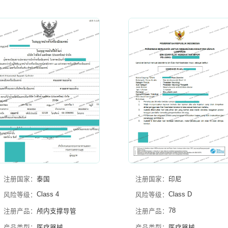
注册国家：
泰国
注册国家：
印尼
Class 4
Class D
风险等级：
风险等级：
78
注册产品：
颅内支撑导管
注册产品：
产品类型：
医疗器械
产品类型：
医疗器械