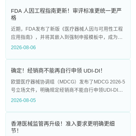
项强制要求，包括实现所有包装可回收、塑料包装强
制添加再生料、限制包装过度化以及全面落实延伸生
FDA 人因工程指南更新！审评标准更统一更严
格
产者责任（EPR）。对于医疗器械行业，PPWR设置
了专属豁免，考虑到医械产品的特殊需求，部分高风
近期，FDA发布了新版《医疗器械人因与可用性工程
险包装可享受针对性宽限。
应用指南》，并将其嵌入到强制申报模板中，成为合
规硬标准。该指南首次发布于2016年，并在2026年8
2026-08-06
月进行了重大修订，旨在统一和严格化审评标准。新
版指南强调人因合规的重要性，覆盖产品设计、验证
测试到上市后变更的全生命周期。FDA的监管逻辑认
确定！经销商不能再自行申领 UDI-DI！
为绝大多数使用错误源于用户界面设计不合理，因此
欧盟医疗器械协调组（MDCG）发布了MDCG 2026-5
指南要求通过人因工程流程识别和控制使用相关危
号立场文件，明确规定经销商不能自行申领UDI-DI，
害，并通过验证测试确认风险可控。
划清了制造商与经销商在UDI体系中的责任边界。文
2026-08-05
件指出，UDI系统的合规义务主体为制造商，只有制
造商可以为其产品分配和维护唯一标识UDI，并将其
加施在产品或包装上。这一规定纠正了行业内长期存
香港医械监管再升级！准入要求更明确更细
节！
在的误区，即经销商可以自行承担UDI分配工作。