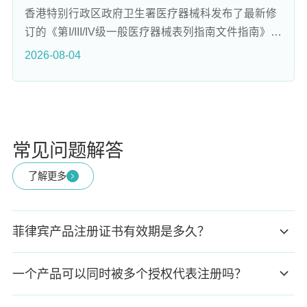
香港特别行政区政府卫生署医疗器械科发布了最新修
订的《第I/III/IV级一般医疗器械表列指南文件指南》和
《第B/C/D级体外诊断医疗器械表列指南》，将于
2026-08-04
2026年7月31日生效。这些指南是香港医疗器械行政
管理制度的核心文件，涵盖反贿赂合规、公立医院采
购、软件与AI器械监管等多个方面，对中高风险医疗
器械企业进入香港市场有直接影响。修订的亮点包括
首次增设反贿赂专节，要求申请人及其相关人员遵守
常见问题解答
《防止贿赂条例》，以及新增医管局采购专项规则，
了解更多
完善追溯链条。
菲律宾产品注册证书有效期是多久？
一个产品可以同时被多个授权代表注册吗？